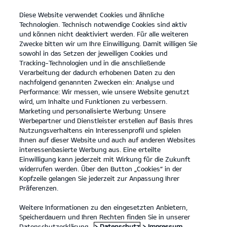
Diese Website verwendet Cookies und ähnliche
open
Technologien. Technisch notwendige Cookies sind aktiv
menu
und können nicht deaktiviert werden. Für alle weiteren
KONTAKT
Zwecke bitten wir um Ihre Einwilligung. Damit willigen Sie
sowohl in das Setzen der jeweiligen Cookies und
Tracking-Technologien und in die anschließende
...
HAUPTUNTERSUCHUNG
Verarbeitung der dadurch erhobenen Daten zu den
nachfolgend genannten Zwecken ein: Analyse und
Performance: Wir messen, wie unsere Website genutzt
HAUPTUNTERSUCHUNG
wird, um Inhalte und Funktionen zu verbessern.
Marketing und personalisierte Werbung: Unsere
Werbepartner und Dienstleister erstellen auf Basis Ihres
Nutzungsverhaltens ein Interessenprofil und spielen
Ihnen auf dieser Website und auch auf anderen Websites
interessenbasierte Werbung aus. Eine erteilte
Einwilligung kann jederzeit mit Wirkung für die Zukunft
widerrufen werden. Über den Button „Cookies“ in der
Kopfzeile gelangen Sie jederzeit zur Anpassung Ihrer
Präferenzen.
Weitere Informationen zu den eingesetzten Anbietern,
Speicherdauern und Ihren Rechten finden Sie in unserer
Datenschutzerklärung.
> Datenschutz
> Impressum