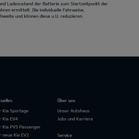
 und Ladezustand der Batterie zum Startzeitpunkt der
en ermittelt. Die individuelle Fahrweise,
hweite und können diese u.U. reduzieren.
tuelles
Über uns
r Kia Sportage
Unser Autohaus
r Kia EV4
Jobs und Karriere
r Kia PV5 Passenger
r neue Kia EV2
Service