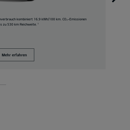
mverbrauch kombiniert 16,9 kWh/100 km. CO₂-Emissionen
Kia P
is zu 530 km Reichweite.
¹
(Stro
Emiss
Mehr erfahren
A