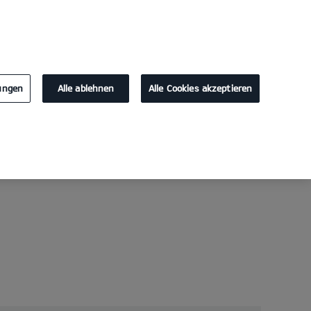
KONTAKT
lungen
Alle ablehnen
Alle Cookies akzeptieren
Laden zu Hause
Laden im Unternehmen
EV Berater