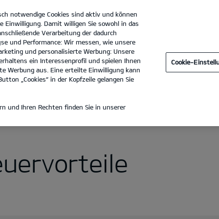
sch notwendige Cookies sind aktiv und können
e Einwilligung. Damit willigen Sie sowohl in das
 anschließende Verarbeitung der dadurch
se und Performance: Wir messen, wie unsere
Autohaus Dengler GmbH & Co. KG
Tel. :
07471 - 930020
rketing und personalisierte Werbung: Unsere
rhaltens ein Interessenprofil und spielen Ihnen
Cookie-Einstel
e Werbung aus. Eine erteilte Einwilligung kann
utton „Cookies“ in der Kopfzeile gelangen Sie
ktrisch fahren
Laden mit Kia Charge
Öffentliches Laden
n und Ihren Rechten finden Sie in unserer
uervorteile