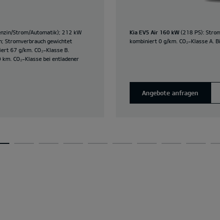
nzin/Strom/Automatik); 212 kW
Kia EV5 Air 160 kW
(218 PS): Stro
km; Stromverbrauch gewichtet
kombiniert 0 g/km. CO₂-Klasse A. B
ert 67 g/km. CO₂-Klasse B.
0 km. CO₂-Klasse bei entladener
Angebote anfragen