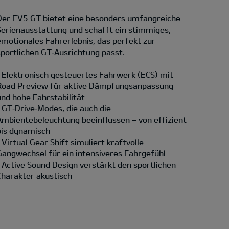
Der EV5 GT bietet eine besonders umfangreiche
Serienausstattung und schafft ein stimmiges,
emotionales Fahrerlebnis, das perfekt zur
sportlichen GT‑Ausrichtung passt.
• Elektronisch gesteuertes Fahrwerk (ECS) mit
Road Preview für aktive Dämpfungsanpassung
und hohe Fahrstabilität
• GT‑Drive‑Modes, die auch die
Ambientebeleuchtung beeinflussen – von effizient
bis dynamisch
• Virtual Gear Shift simuliert kraftvolle
Gangwechsel für ein intensiveres Fahrgefühl
• Active Sound Design verstärkt den sportlichen
Charakter akustisch