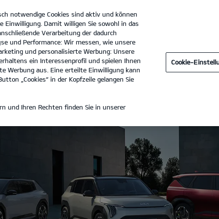
sch notwendige Cookies sind aktiv und können
e Einwilligung. Damit willigen Sie sowohl in das
 anschließende Verarbeitung der dadurch
se und Performance: Wir messen, wie unsere
Autohaus Dengler GmbH & Co. KG
Tel. :
07471 - 930020
rketing und personalisierte Werbung: Unsere
rhaltens ein Interessenprofil und spielen Ihnen
Cookie-Einstel
e Werbung aus. Eine erteilte Einwilligung kann
utton „Cookies“ in der Kopfzeile gelangen Sie
n und Ihren Rechten finden Sie in unserer