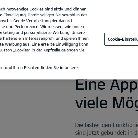
sch notwendige Cookies sind aktiv und können
e Einwilligung. Damit willigen Sie sowohl in das
 anschließende Verarbeitung der dadurch
se und Performance: Wir messen, wie unsere
Autohaus Dengler GmbH & Co. KG
Tel. :
07471 - 930020
rketing und personalisierte Werbung: Unsere
rhaltens ein Interessenprofil und spielen Ihnen
Cookie-Einstel
e Werbung aus. Eine erteilte Einwilligung kann
utton „Cookies“ in der Kopfzeile gelangen Sie
n und Ihren Rechten finden Sie in unserer