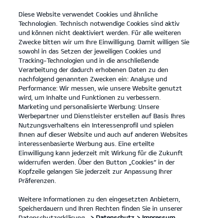
Diese Website verwendet Cookies und ähnliche
open
Technologien. Technisch notwendige Cookies sind aktiv
menu
und können nicht deaktiviert werden. Für alle weiteren
KONTAKT
Zwecke bitten wir um Ihre Einwilligung. Damit willigen Sie
sowohl in das Setzen der jeweiligen Cookies und
Tracking-Technologien und in die anschließende
PV5 Passenger
Probefahrt / Angebot
Verarbeitung der dadurch erhobenen Daten zu den
nachfolgend genannten Zwecken ein: Analyse und
...
...
PV5 PASSENGER
Kontakt
Performance: Wir messen, wie unsere Website genutzt
wird, um Inhalte und Funktionen zu verbessern.
Marketing und personalisierte Werbung: Unsere
Werbepartner und Dienstleister erstellen auf Basis Ihres
Nutzungsverhaltens ein Interessenprofil und spielen
Ihnen auf dieser Website und auch auf anderen Websites
interessenbasierte Werbung aus. Eine erteilte
Einwilligung kann jederzeit mit Wirkung für die Zukunft
widerrufen werden. Über den Button „Cookies“ in der
Kopfzeile gelangen Sie jederzeit zur Anpassung Ihrer
Präferenzen.
Weitere Informationen zu den eingesetzten Anbietern,
Speicherdauern und Ihren Rechten finden Sie in unserer
Datenschutzerklärung.
> Datenschutz
> Impressum