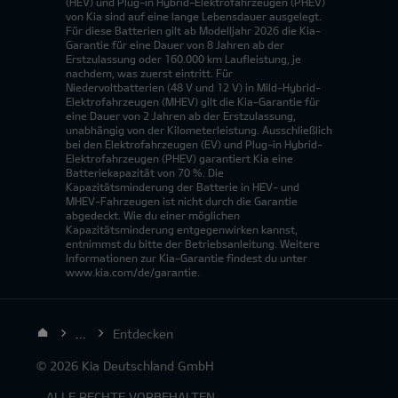
(HEV) und Plug-in Hybrid-Elektrofahrzeugen (PHEV)
von Kia sind auf eine lange Lebensdauer ausgelegt.
Für diese Batterien gilt ab Modelljahr 2026 die Kia-
Garantie für eine Dauer von 8 Jahren ab der
Erstzulassung oder 160.000 km Laufleistung, je
nachdem, was zuerst eintritt. Für
Niedervoltbatterien (48 V und 12 V) in Mild-Hybrid-
Elektrofahrzeugen (MHEV) gilt die Kia-Garantie für
eine Dauer von 2 Jahren ab der Erstzulassung,
unabhängig von der Kilometerleistung. Ausschließlich
bei den Elektrofahrzeugen (EV) und Plug-in Hybrid-
Elektrofahrzeugen (PHEV) garantiert Kia eine
Batteriekapazität von 70 %. Die
Kapazitätsminderung der Batterie in HEV- und
MHEV-Fahrzeugen ist nicht durch die Garantie
abgedeckt. Wie du einer möglichen
Kapazitätsminderung entgegenwirken kannst,
entnimmst du bitte der Betriebsanleitung. Weitere
Informationen zur Kia-Garantie findest du unter
www.kia.com/de/garantie.
...
Entdecken
© 2026 Kia Deutschland GmbH
- ALLE RECHTE VORBEHALTEN.