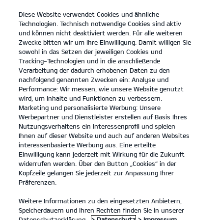
Diese Website verwendet Cookies und ähnliche
open
Technologien. Technisch notwendige Cookies sind aktiv
menu
und können nicht deaktiviert werden. Für alle weiteren
KONTAKT
Zwecke bitten wir um Ihre Einwilligung. Damit willigen Sie
sowohl in das Setzen der jeweiligen Cookies und
Tracking-Technologien und in die anschließende
Entdecken
Verarbeitung der dadurch erhobenen Daten zu den
nachfolgend genannten Zwecken ein: Analyse und
...
ENTDECKEN
Performance: Wir messen, wie unsere Website genutzt
wird, um Inhalte und Funktionen zu verbessern.
Marketing und personalisierte Werbung: Unsere
Werbepartner und Dienstleister erstellen auf Basis Ihres
Nutzungsverhaltens ein Interessenprofil und spielen
Ihnen auf dieser Website und auch auf anderen Websites
interessenbasierte Werbung aus. Eine erteilte
Einwilligung kann jederzeit mit Wirkung für die Zukunft
widerrufen werden. Über den Button „Cookies“ in der
Kopfzeile gelangen Sie jederzeit zur Anpassung Ihrer
Präferenzen.
Weitere Informationen zu den eingesetzten Anbietern,
Speicherdauern und Ihren Rechten finden Sie in unserer
Datenschutzerklärung.
> Datenschutz
> Impressum