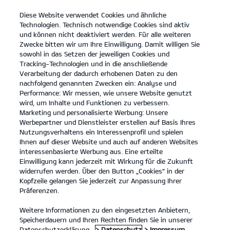
Diese Website verwendet Cookies und ähnliche
open
Technologien. Technisch notwendige Cookies sind aktiv
menu
und können nicht deaktiviert werden. Für alle weiteren
KONTAKT
Zwecke bitten wir um Ihre Einwilligung. Damit willigen Sie
sowohl in das Setzen der jeweiligen Cookies und
Tracking-Technologien und in die anschließende
RÜCKRUFSERVICE
Verarbeitung der dadurch erhobenen Daten zu den
nachfolgend genannten Zwecken ein: Analyse und
Performance: Wir messen, wie unsere Website genutzt
RÜCKRUFSERVICE
wird, um Inhalte und Funktionen zu verbessern.
Marketing und personalisierte Werbung: Unsere
Werbepartner und Dienstleister erstellen auf Basis Ihres
Nutzungsverhaltens ein Interessenprofil und spielen
Deine Kontaktdaten
Ihnen auf dieser Website und auch auf anderen Websites
interessenbasierte Werbung aus. Eine erteilte
Anrede
*
Einwilligung kann jederzeit mit Wirkung für die Zukunft
widerrufen werden. Über den Button „Cookies“ in der
Vorname
*
Kopfzeile gelangen Sie jederzeit zur Anpassung Ihrer
Präferenzen.
Nachname
*
Weitere Informationen zu den eingesetzten Anbietern,
Straße/Nr.
Speicherdauern und Ihren Rechten finden Sie in unserer
Postleitzahl
Datenschutzerklärung.
> Datenschutz
> Impressum