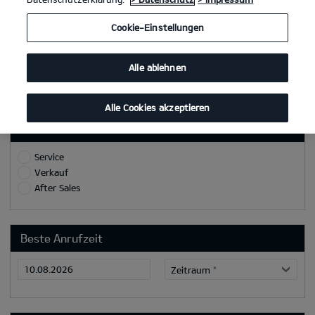
Ort
Cookie-Einstellungen
Telefon/Mobilnummer
*
Alle ablehnen
E-Mail
*
Alle Cookies akzeptieren
Grund/Ziel des Rückrufs:
Service
Verkauf
After Sales
Beste Anrufzeit
Zeitraum
*