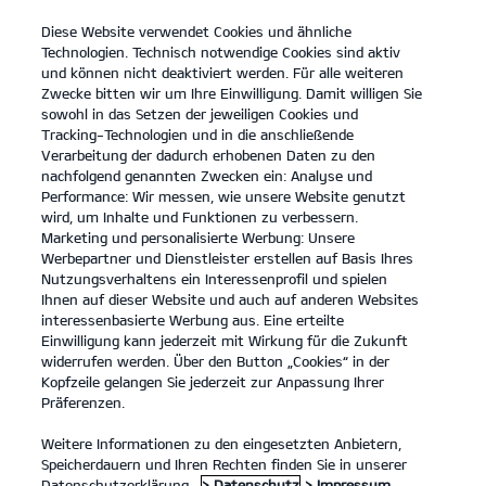
Diese Website verwendet Cookies und ähnliche
open
Technologien. Technisch notwendige Cookies sind aktiv
menu
und können nicht deaktiviert werden. Für alle weiteren
KONTAKT
Zwecke bitten wir um Ihre Einwilligung. Damit willigen Sie
sowohl in das Setzen der jeweiligen Cookies und
Tracking-Technologien und in die anschließende
PROBEFAHRT
Verarbeitung der dadurch erhobenen Daten zu den
nachfolgend genannten Zwecken ein: Analyse und
Performance: Wir messen, wie unsere Website genutzt
wird, um Inhalte und Funktionen zu verbessern.
Marketing und personalisierte Werbung: Unsere
Werbepartner und Dienstleister erstellen auf Basis Ihres
Nutzungsverhaltens ein Interessenprofil und spielen
Ihnen auf dieser Website und auch auf anderen Websites
Modelle
interessenbasierte Werbung aus. Eine erteilte
Einwilligung kann jederzeit mit Wirkung für die Zukunft
widerrufen werden. Über den Button „Cookies“ in der
Business
Kopfzeile gelangen Sie jederzeit zur Anpassung Ihrer
Präferenzen.
Angebote
Weitere Informationen zu den eingesetzten Anbietern,
Speicherdauern und Ihren Rechten finden Sie in unserer
Datenschutzerklärung.
> Datenschutz
> Impressum