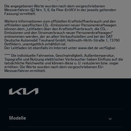
Die angegebenen Werte wurden nach dem vorgeschriebenen
Messverfahren (§2 Nrn. 5, 6, 6a Pkw-EnVKV in der jeweils geltenden
Fassung) ermittelt.
Weitere Informationen zum offiziellen Kraftstoffverbrauch und den
offiziellen spezifischen CO
-Emissionen neuer Personenkraftwagen
2
können dem „Leitfaden über den Kraftstoffverbrauch, die CO
-
2
Emissionen und den Stromverbrauch neuer Personenkraftwagen“
entnommen werden, der an allen Verkaufsstellen und bei der DAT
Deutsche Automobil Treuhand GmbH, Hellmuth-Hirth-Straße 1, 73760
Ostfildern, unentgeltlich erhältlich ist.
Der Leitfaden ist ebenfalls im Internet unter
www.dat.de
verfügbar.
**** Die individuelle Fahrweise, Geschwindigkeit, Außentemperatur,
Topografie und Nutzung elektrischer Verbraucher haben Einfluss auf die
tatsächliche Reichweite und können diese u. U. reduzieren bzw. sogar
erhöhen. Die Werte wurden nach dem vorgeschriebenen EU-
Messverfahren ermittelt.
Modelle