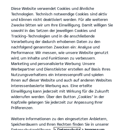
Diese Website verwendet Cookies und ähnliche
open
Technologien. Technisch notwendige Cookies sind aktiv
menu
und können nicht deaktiviert werden. Für alle weiteren
KONTAKT
Zwecke bitten wir um Ihre Einwilligung. Damit willigen Sie
sowohl in das Setzen der jeweiligen Cookies und
Tracking-Technologien und in die anschließende
KONFIGURATOR
Verarbeitung der dadurch erhobenen Daten zu den
nachfolgend genannten Zwecken ein: Analyse und
Performance: Wir messen, wie unsere Website genutzt
KONFIGURATOR
wird, um Inhalte und Funktionen zu verbessern.
Marketing und personalisierte Werbung: Unsere
Werbepartner und Dienstleister erstellen auf Basis Ihres
Gesamtpreis (UVP)**:
23.790 €
Nutzungsverhaltens ein Interessenprofil und spielen
Ihnen auf dieser Website und auch auf anderen Websites
interessenbasierte Werbung aus. Eine erteilte
1. Ausstattung
Einwilligung kann jederzeit mit Wirkung für die Zukunft
widerrufen werden. Über den Button „Cookies“ in der
Kopfzeile gelangen Sie jederzeit zur Anpassung Ihrer
Präferenzen.
Weitere Informationen zu den eingesetzten Anbietern,
VORNE
HINTEN
Speicherdauern und Ihren Rechten finden Sie in unserer
Datenschutzerklärung.
> Datenschutz
> Impressum