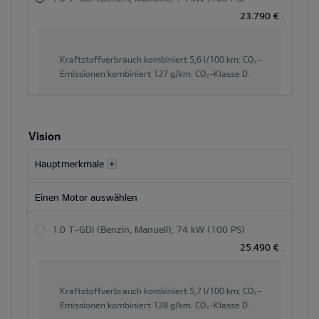
Gesamtpreis
23.790 €
.
und
der
Hauptinhaltsbereich
Kraftstoffverbrauch kombiniert
5,6 l/100 km;
CO₂-
dynamisch
Emissionen kombiniert
127 g/km.
CO₂-Klasse
D.
aktualisiert
Vision
Hauptmerkmale
Einen Motor auswählen
1.0 T-GDI (Benzin, Manuell); 74 kW (100 PS)
25.490 €
.
Kraftstoffverbrauch kombiniert
5,7 l/100 km;
CO₂-
Emissionen kombiniert
128 g/km.
CO₂-Klasse
D.